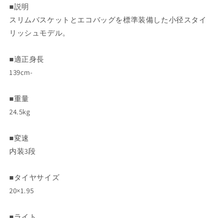
2023
2023
■説明
電
電
スリムバスケットとエコバッグを標準装備した小径スタイ
動
動
リッシュモデル。
自
自
転
転
車
車
■適正身長
12Ah
12Ah
139cm-
20
20
イ
イ
■重量
ン
ン
24.5kg
チ
チ
[BE-
[BE-
FGL031]
FGL031]
■変速
の
の
内装3段
数
数
量
量
■タイヤサイズ
を
を
20×1.95
減
増
ら
や
す
す
■ライト