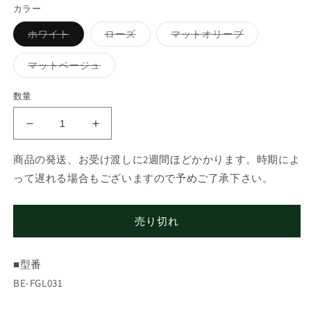
カラー
バ
バ
バ
ホワイト
ローズ
マットオリーブ
リ
リ
リ
エ
エ
エ
ー
ー
ー
バ
マットベージュ
シ
シ
シ
リ
ョ
ョ
ョ
エ
ン
ン
ン
ー
数量
は
は
は
シ
売
売
売
ョ
り
り
り
ン
パ
パ
切
切
切
は
れ
れ
れ
売
ナ
ナ
て
て
て
り
商品の発送、お受け渡しに2週間ほどかかります。時期によ
い
い
い
切
ソ
ソ
る
る
る
れ
って遅れる場合もございますので予めご了承下さい。
か
か
か
ニ
ニ
て
販
販
販
い
ッ
ッ
売
売
売
る
で
で
で
か
ク
ク
き
き
き
販
売り切れ
ま
ま
ま
グ
グ
売
せ
せ
せ
で
リ
リ
ん
ん
ん
き
ま
ッ
ッ
■型番
せ
ん
タ
タ
BE-FGL031
ー
ー