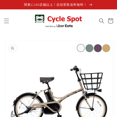
コンテンツに
関東に100店舗以上！店頭受取送料無料！
進む
カ
ー
ト
商品情報にス
キップ