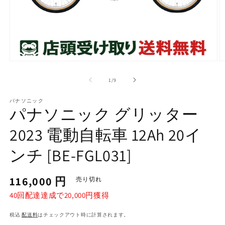
モ
ー
の
1
/
9
ダ
ル
で
パナソニック
パナソニック グリッター
メ
デ
ィ
2023 電動自転車 12Ah 20イ
ア
(1)
(2
ンチ [BE-FGL031]
を
開
く
通
116,000 円
売り切れ
常
40回配達達成で20,000円獲得
価
格
税込
配送料
はチェックアウト時に計算されます。